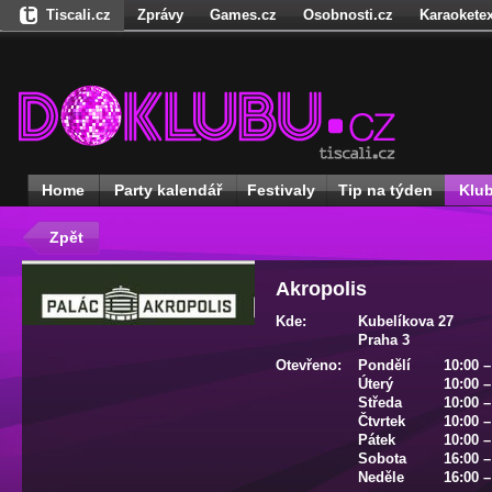
Tiscali.cz
Zprávy
Games.cz
Osobnosti.cz
Karaoketex
Nedd.cz
Dokina.cz
Ženy
Úschovna.cz
Našepeníze.cz
S
Freegames.cz
Hadejfilm.cz
Hadejhru.cz
Hadejosobnosti.cz
Receptynadoma.cz
StartupInsider.cz
Home
Party kalendář
Festivaly
Tip na týden
Klu
Zpět
Akropolis
Kde:
Kubelíkova 27
Praha 3
Otevřeno:
Pondělí
10:00 –
Úterý
10:00 –
Středa
10:00 –
Čtvrtek
10:00 –
Pátek
10:00 –
Sobota
16:00 –
Neděle
16:00 –