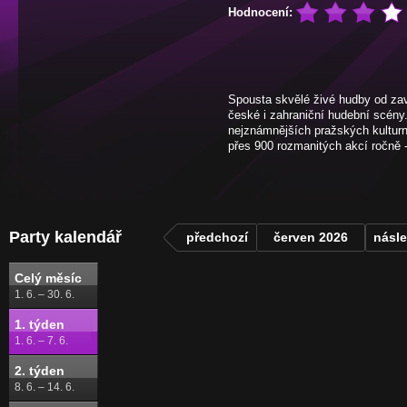
Hodnocení:
Spousta skvělé živé hudby od zav
české i zahraniční hudební scény
nejznámnějších pražských kulturní
přes 900 rozmanitých akcí ročně 
Party kalendář
předchozí
červen 2026
násle
Celý měsíc
1. 6. – 30. 6.
1. týden
1. 6. – 7. 6.
2. týden
8. 6. – 14. 6.