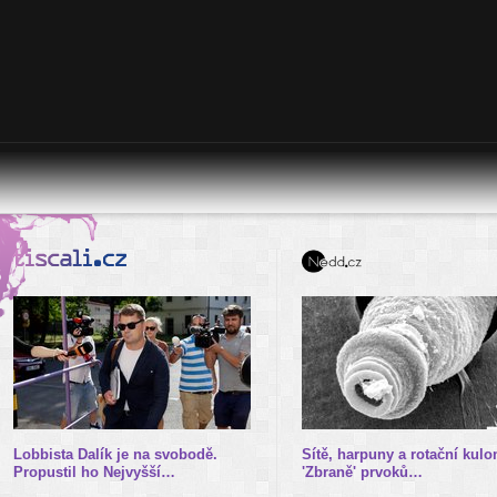
Lobbista Dalík je na svobodě.
Sítě, harpuny a rotační kulo
Propustil ho Nejvyšší…
'Zbraně' prvoků…