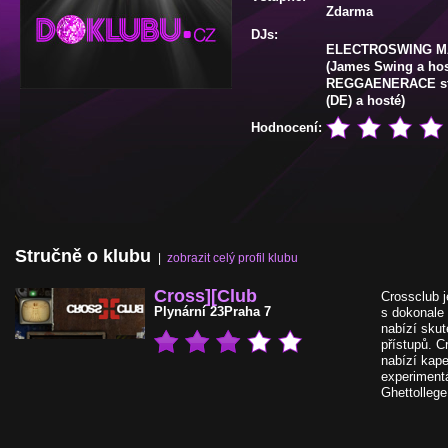
Zdarma
DJs:
ELECTROSWING 
(James Swing a hos
REGGAENERACE sta
(DE) a hosté)
Hodnocení:
Stručně o klubu
|
zobrazit celý profil klubu
Cross][Club
Crossclub 
Plynární 23
Praha 7
s dokonale 
nabízí skut
přístupů. C
nabízí kape
experimentá
Ghettolleg