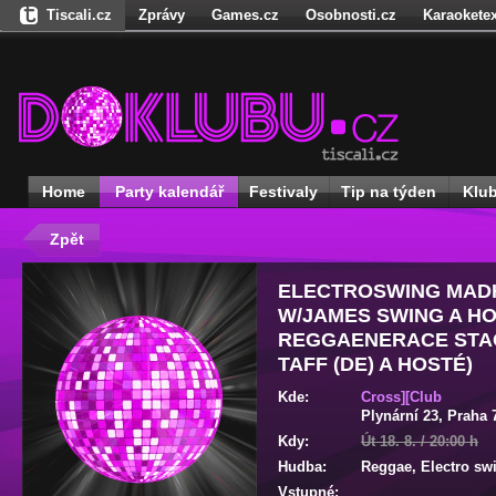
Tiscali.cz
Zprávy
Games.cz
Osobnosti.cz
Karaoketex
Nedd.cz
Dokina.cz
Ženy
Úschovna.cz
Našepeníze.cz
S
Freegames.cz
Hadejfilm.cz
Hadejhru.cz
Hadejosobnosti.cz
Receptynadoma.cz
StartupInsider.cz
Home
Party kalendář
Festivaly
Tip na týden
Klu
Zpět
ELECTROSWING MAD
W/JAMES SWING A HO
REGGAENERACE STAG
TAFF (DE) A HOSTÉ)
Kde:
Cross][Club
Plynární 23
,
Praha 
Kdy:
Út 18. 8. / 20:00 h
Hudba:
Reggae, Electro sw
Vstupné: