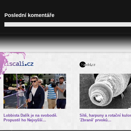
Poslední komentáře
Lobbista Dalík je na svobodě.
Sítě, harpuny a rotační kulo
Propustil ho Nejvyšší…
'Zbraně' prvoků…