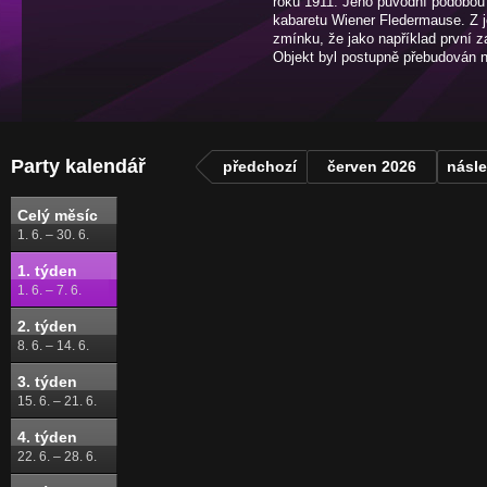
roku 1911. Jeho původní podobou
kabaretu Wiener Fledermause. Z je
zmínku, že jako například první za
Objekt byl postupně přebudován n
Party kalendář
předchozí
červen 2026
násle
Celý měsíc
1. 6. – 30. 6.
1. týden
1. 6. – 7. 6.
2. týden
8. 6. – 14. 6.
3. týden
15. 6. – 21. 6.
4. týden
22. 6. – 28. 6.