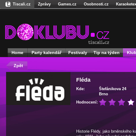
Tiscali.cz
Zprávy
Games.cz
Osobnosti.cz
Karaoketex
Nedd.cz
Dokina.cz
Ženy
Úschovna.cz
Našepeníze.cz
S
Freegames.cz
Hadejfilm.cz
Hadejhru.cz
Hadejosobnosti.cz
Receptynadoma.cz
StartupInsider.cz
Home
Party kalendář
Festivaly
Tip na týden
Klu
Zpět
Fléda
Kde:
Štefánikova 24
Brno
Hodnocení:
Historie Flédy, jako brněnského ku