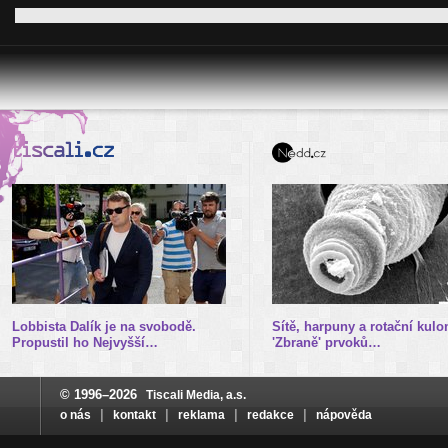
Lobbista Dalík je na svobodě.
Sítě, harpuny a rotační kulo
Propustil ho Nejvyšší…
'Zbraně' prvoků…
© 1996–2026
Tiscali Media, a.s.
|
|
|
|
o nás
kontakt
reklama
redakce
nápověda