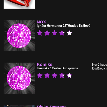
NOX
Ignáta Hermanna 227
Hradec Králové
Komiks
Nový hude
Kněžská 1
České Budějovice
Budějovicí