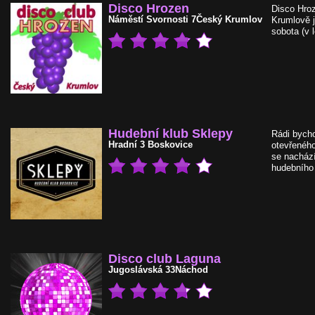
Disco Hrozen
Disco Hro
Náměstí Svornosti 7
Český Krumlov
Krumlově j
sobota (v 
Hudební klub Sklepy
Rádi bych
Hradní 3
Boskovice
otevřeného
se nachází
hudebního 
Disco club Laguna
Jugoslávská 33
Náchod