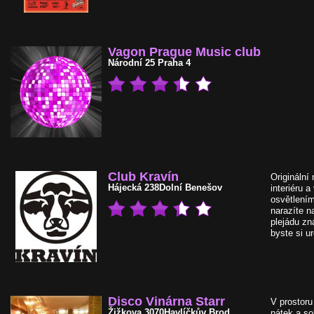
Vagon Prague Music club
Národní 25
Praha 4
Club Kravín
Originální
Hájecká 238
Dolní Benešov
interiéru 
osvětlením
narazíte na
plejádu zn
byste si ur
Disco Vinárna Starr
V prostor
Žižkova 3070
Havlíčkův Brod
pátek a so