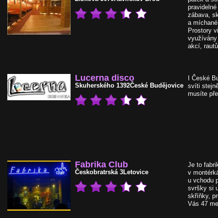
pravidelné
zábava, sk
a míchané 
Prostory v
využívány
akcí, raut
Lucerna disco
I České Bu
Skuherského 1392
České Budějovice
svíti stejn
musíte pře
Fabrika Club
Je to fabr
Českobratrská 3
Letovice
v montérk
u vchodu 
svršky si
skříňky, p
Vás 47 met