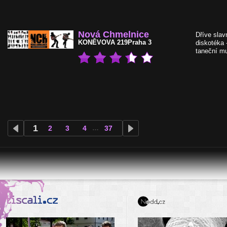
Nová Chmelnice
Dříve slav
KONĚVOVA 219
Praha 3
diskotéka 
taneční mu
1
2
3
4
…
37