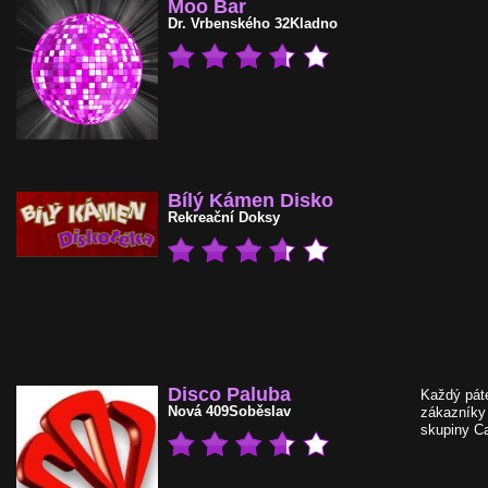
Moo Bar
Dr. Vrbenského 32
Kladno
Bílý Kámen Disko
Rekreační
Doksy
Disco Paluba
Každý páte
Nová 409
Soběslav
zákazníky
skupiny Ca