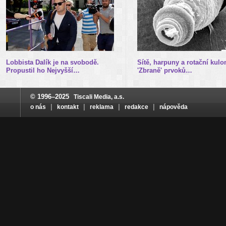
Lobbista Dalík je na svobodě.
Sítě, harpuny a rotační kulo
Propustil ho Nejvyšší…
'Zbraně' prvoků…
© 1996–2025
Tiscali Media, a.s.
|
|
|
|
o nás
kontakt
reklama
redakce
nápověda