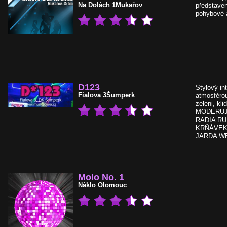
Na Dolách 1
Mukařov
představen
pohybové a
D123
Stylový in
Fialova 3
Šumperk
atmosférou
zeleni, kl
MODERUJ
RADIA RU
KRŇÁVEK,
JARDA W
Molo No. 1
Náklo
Olomouc