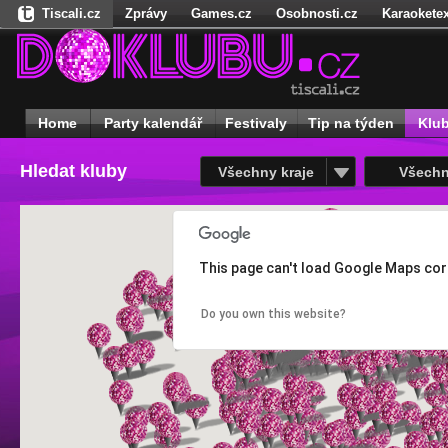
Tiscali.cz
Zprávy
Games.cz
Osobnosti.cz
Karaoketex
Nedd.cz
Dokina.cz
Ženy
Úschovna.cz
Našepeníze.cz
S
Freegames.cz
Hadejfilm.cz
Hadejhru.cz
Hadejosobnosti.cz
Receptynadoma.cz
StartupInsider.cz
Home
Party kalendář
Festivaly
Tip na týden
Klu
Hledat kluby
Všechny kraje
Všechn
This page can't load Google Maps cor
Do you own this website?