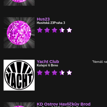
Hus23
Husitská 23
Praha 3
Yacht Club
''Nemáš na 
Kolejní 6
Brno
KD Ostrov Havlíčkův Brod