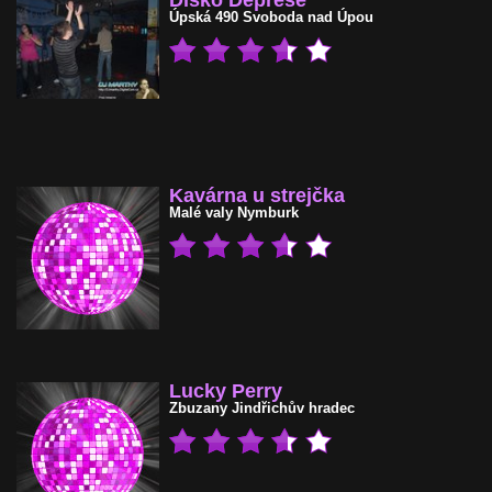
Disko Deprese
Úpská 490
Svoboda nad Úpou
Kavárna u strejčka
Malé valy
Nymburk
Lucky Perry
Zbuzany
Jindřichův hradec