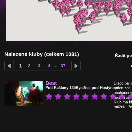
Nalezené kluby (celkem 1081)
Řadit p
1
2
3
4
…
37
Best
Disco bar 
Pod Kaštany 135
Bystřice pod Hostýnem
týden zde h
obohaceny
nejsou ani
Klub má kl
můžete tře