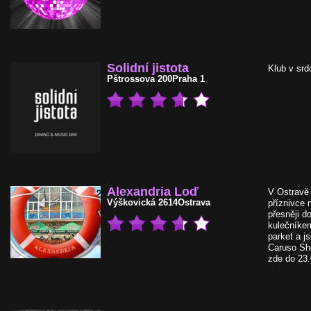
Solidní jistota
Klub v srd
Pštrossova 200
Praha 1
Alexandria Loď
V Ostravě 
Výškovická 2614
Ostrava
příznivce 
přesněji d
kulečníkem
parket a j
Caruso Sho
zde do 23.