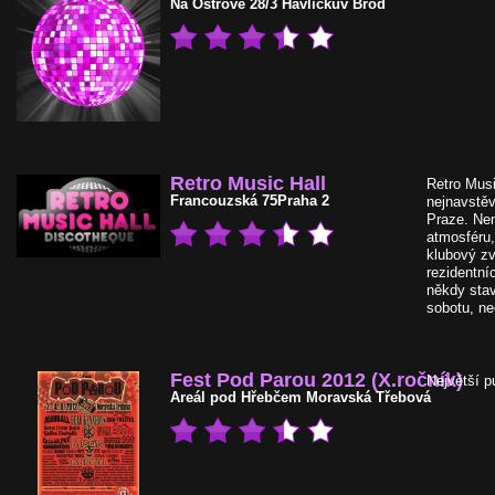
Na Ostrově 28/3
Havlíčkův Brod
Retro Music Hall
Retro Musi
Francouzská 75
Praha 2
nejnavstěv
Praze. Ne
atmosféru,
klubový z
rezidentní
někdy stav
sobotu, ne
Fest Pod Parou 2012 (X.ročník)
Největší p
Areál pod Hřebčem
Moravská Třebová