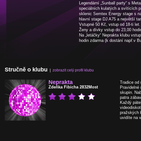
Legendární „Sunball party“ s Met
speciálních kulatých a svítících
sklenic Semtex Energy stage s 
hlavní stage DJ A75 a největší tan
Vstupné 50 Kč, vstup od 18-ti let.
Ženy a dívky vstup do 23,00 hodi
Na „letáčky“ Neprakta klubu vstu
hodin zdarma (k dostání např.v B
Stručně o klubu
|
zobrazit celý profil klubu
Neprakta
Tradice od 
Zdeňka Fibicha 2832
Most
Pravidelné
skupin. Na
patra zábav
Každý pátek
videodiskot
pražských 
uvidíte na