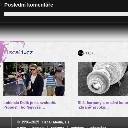
Poslední komentáře
Lobbista Dalík je na svobodě.
Sítě, harpuny a rotační kulo
Propustil ho Nejvyšší…
'Zbraně' prvoků…
© 1996–2025
Tiscali Media, a.s.
|
|
|
|