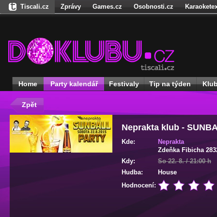
Tiscali.cz
Zprávy
Games.cz
Osobnosti.cz
Karaoketex
Nedd.cz
Dokina.cz
Ženy
Úschovna.cz
Našepeníze.cz
S
Freegames.cz
Hadejfilm.cz
Hadejhru.cz
Hadejosobnosti.cz
Receptynadoma.cz
StartupInsider.cz
Home
Party kalendář
Festivaly
Tip na týden
Klu
Zpět
Neprakta klub - SUN
Kde:
Neprakta
Zdeňka Fibicha 283
Kdy:
So 22. 8. / 21:00 h
Hudba:
House
Hodnocení: