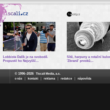
Lobbista Dalík je na svobodě.
Sítě, harpuny a rotační kulo
Propustil ho Nejvyšší…
'Zbraně' prvoků…
© 1996–2026
Tiscali Media, a.s.
|
|
|
|
o nás
kontakt
reklama
redakce
nápověda