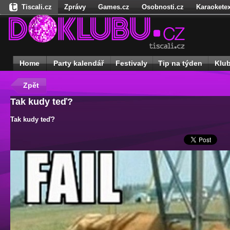
Tiscali.cz
Zprávy
Games.cz
Osobnosti.cz
Karaoketex
Nedd.cz
Dokina.cz
Ženy
Úschovna.cz
Našepeníze.cz
S
Freegames.cz
Hadejfilm.cz
Hadejhru.cz
Hadejosobnosti.cz
Receptynadoma.cz
StartupInsider.cz
Home
Party kalendář
Festivaly
Tip na týden
Klu
Zpět
Tak kudy teď?
Tak kudy teď?