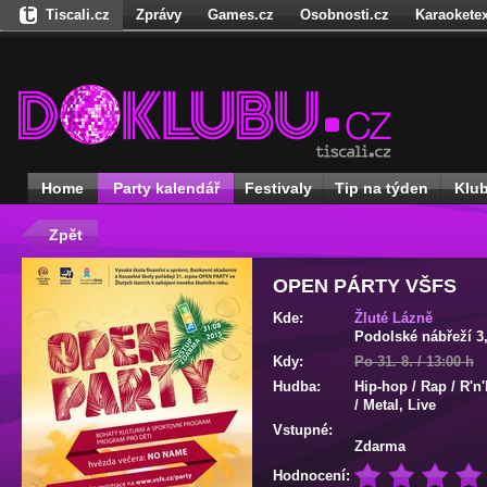
Tiscali.cz
Zprávy
Games.cz
Osobnosti.cz
Karaoketex
Nedd.cz
Dokina.cz
Ženy
Úschovna.cz
Našepeníze.cz
S
Freegames.cz
Hadejfilm.cz
Hadejhru.cz
Hadejosobnosti.cz
Receptynadoma.cz
StartupInsider.cz
Home
Party kalendář
Festivaly
Tip na týden
Klu
Zpět
OPEN PÁRTY VŠFS
Kde:
Žluté Lázně
Podolské nábřeží 3
Kdy:
Po 31. 8. / 13:00 h
Hudba:
Hip-hop / Rap / R'n
/ Metal, Live
Vstupné:
Zdarma
Hodnocení: