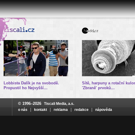
Lobbista Dalík je na svobodě.
Sítě, harpuny a rotační kulo
Propustil ho Nejvyšší…
'Zbraně' prvoků…
© 1996–2026
Tiscali Media, a.s.
|
|
|
|
o nás
kontakt
reklama
redakce
nápověda