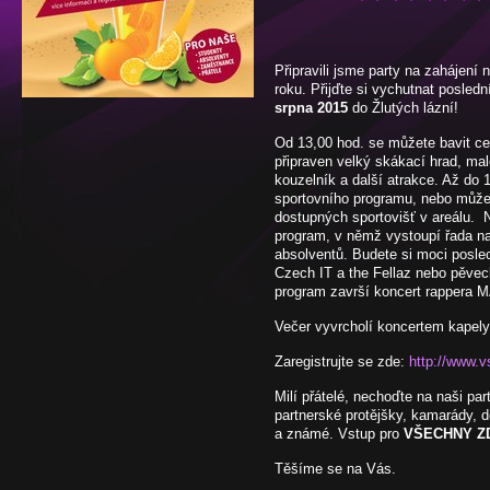
Připravili jsme party na zahájení
roku. Přijďte si vychutnat posled
srpna 2015
do Žlutých lázní!
Od 13,00 hod. se můžete bavit celo
připraven velký skákací hrad, mal
kouzelník a další atrakce. Až do 
sportovního programu, nebo může
dostupných sportovišť v areálu. N
program, v němž vystoupí řada n
absolventů. Budete si moci posle
Czech IT a the Fellaz nebo pěvec
program završí koncert rappera 
Večer vyvrcholí koncertem kapel
Zaregistrujte se zde:
http://www.v
Milí přátelé, nechoďte na naši pa
partnerské protějšky, kamarády, d
a známé. Vstup pro
VŠECHNY Z
Těšíme se na Vás.