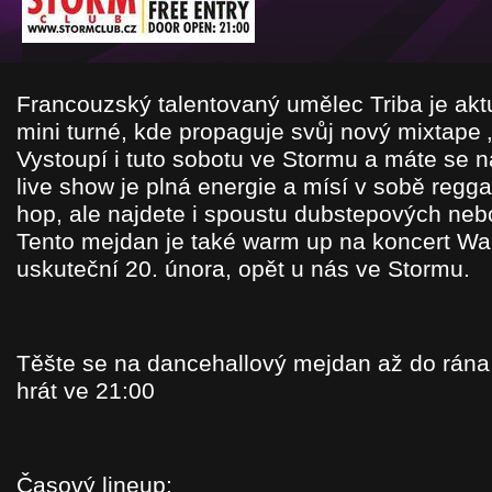
Francouzský talentovaný umělec Triba je ak
mini turné, kde propaguje svůj nový mixtape 
Vystoupí i tuto sobotu ve Stormu a máte se n
live show je plná energie a mísí v sobě regga
hop, ale najdete i spoustu dubstepových neb
Tento mejdan je také warm up na koncert War
uskuteční 20. února, opět u nás ve Stormu.
Těšte se na dancehallový mejdan až do rána
hrát ve 21:00
Časový lineup: