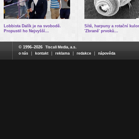
Lobbista Dalík je na svobodě.
Sítě, harpuny a rotační kulo
Propustil ho Nejvyšší…
'Zbraně' prvoků…
© 1996–2026
Tiscali Media, a.s.
|
|
|
|
o nás
kontakt
reklama
redakce
nápověda