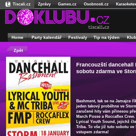
Tiscali.cz
Zprávy
Games.cz
Osobnosti.cz
Karaoketex
Nedd.cz
Dokina.cz
Ženy
Úschovna.cz
Našepeníze.cz
S
Freegames.cz
Hadejfilm.cz
Hadejhru.cz
Hadejosobnosti.cz
Receptynadoma.cz
StartupInsider.cz
Home
Party kalendář
Festivaly
Tip na týden
Klu
Zpět
Francouzští dancehall 
sobotu zdarma ve Sto
Bashment, tak se na Jamajce ř
jeden takový proběhne ve Storm
zaručené hity vám přinesou př
March Posse a Roccaflex Crew. 
Lyrical Youth Sound, jejichž č
Triba. To vše již tuto sobotu v
vstupem zdarma!