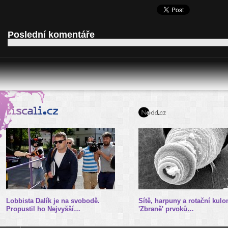
Poslední komentáře
Lobbista Dalík je na svobodě.
Sítě, harpuny a rotační kulo
Propustil ho Nejvyšší…
'Zbraně' prvoků…