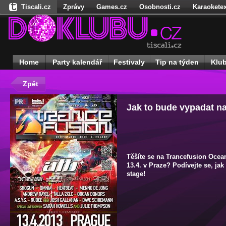
Tiscali.cz
Zprávy
Games.cz
Osobnosti.cz
Karaoketex
Nedd.cz
Dokina.cz
Ženy
Úschovna.cz
Našepeníze.cz
S
Freegames.cz
Hadejfilm.cz
Hadejhru.cz
Hadejosobnosti.cz
Receptynadoma.cz
StartupInsider.cz
Home
Party kalendář
Festivaly
Tip na týden
Klu
Zpět
Jak to bude vypadat n
Těšíte se na Trancefusion Ocean
13.4. v Praze? Podívejte se, ja
stage!