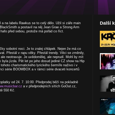
Další 
l a na labelu Rawkus se to celý dělo. Užil si záře main
lu BlackSmith a postavil na něj Jean Grae a Strong Arm
 hafo před sebou, protože má pořád co říct.
ečky sobotní noci. Je to zralej chlápek. Nejen že má co
vat. Přestál v rapu věky. Přestál trendy. Věci se změnily,
j, ale neotravuje. Je uvědomělej, ale neprudí. Mohl by mít
ik byla jízda. Pět let po jeho dosud jediné CZ show na Hip
tohoto charismatického lyrického šermíře naživo i v
ámci série BOOMBOX a v rámci série dvaceti koncertů
oplatky od 24. 7. 10:00. Předprodej běží na pokladně
w.musicbar.cz
a v předprodejních sítích GoOut.cz,
tě 550 Kč.