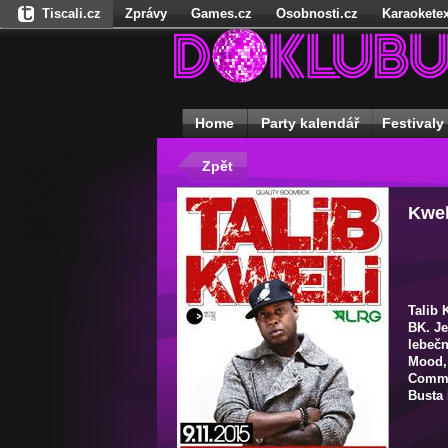
Tiscali.cz
Zprávy
Games.cz
Osobnosti.cz
Karaoketex
Našepeníze.cz
Sport
Cestování
Freegames.cz
Hadejfilm.
StartupInsider.cz
Home
Party kalendář
Festivaly
Zpět
Kwel
Talib 
BK. Je
lebečn
Mood, 
Commo
Busta