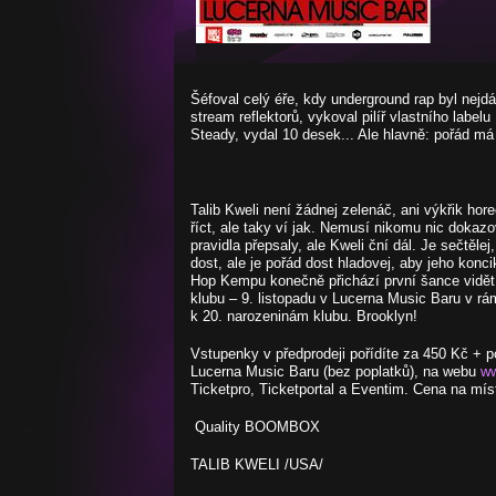
Šéfoval celý éře, kdy underground rap byl nejdá
stream reflektorů, vykoval pilíř vlastního labe
Steady, vydal 10 desek... Ale hlavně: pořád má
Talib Kweli není žádnej zelenáč, ani výkřik hor
říct, ale taky ví jak. Nemusí nikomu nic dokazo
pravidla přepsaly, ale Kweli ční dál. Je sečtěle
dost, ale je pořád dost hladovej, aby jeho konc
Hop Kempu konečně přichází první šance vidět 
klubu – 9. listopadu v Lucerna Music Baru v r
k 20. narozeninám klubu. Brooklyn!
Vstupenky v předprodeji pořídíte za 450 Kč + p
Lucerna Music Baru (bez poplatků), na webu
ww
Ticketpro, Ticketportal a Eventim. Cena na mís
Quality BOOMBOX
TALIB KWELI /USA/