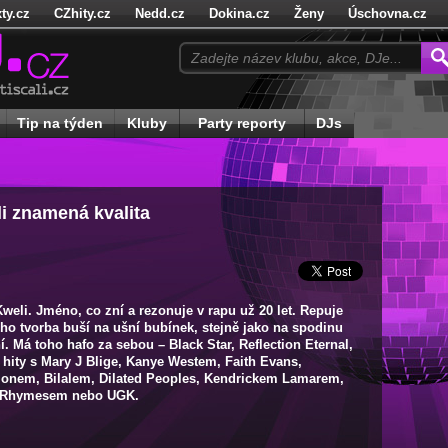
ty.cz
CZhity.cz
Nedd.cz
Dokina.cz
Ženy
Úschovna.cz
cz
Hadejhru.cz
Hadejosobnosti.cz
Doktorka.cz
Receptynado
Tip na týden
Kluby
Party reporty
DJs
i znamená kvalita
Kweli. Jméno, co zní a rezonuje v rapu už 20 let. Repuje
ho tvorba buší na ušní bubínek, stejně jako na spodinu
í. Má toho hafo za sebou – Black Star, Reflection Eternal,
hity s Mary J Blige, Kanye Westem, Faith Evans,
nem, Bilalem, Dilated Peoples, Kendrickem Lamarem,
 Rhymesem nebo UGK.