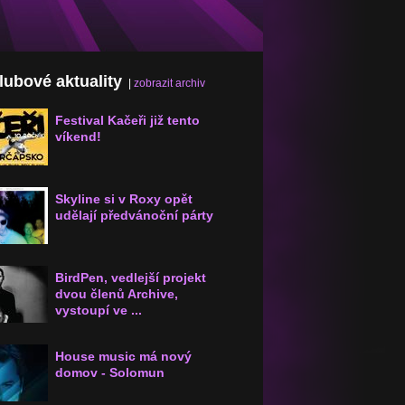
klubové aktuality
|
zobrazit archiv
Festival Kačeři již tento
víkend!
Skyline si v Roxy opět
udělají předvánoční párty
BirdPen, vedlejší projekt
dvou členů Archive,
vystoupí ve ...
House music má nový
domov - Solomun