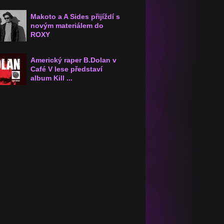
Makoto a A Sides přijíždí s
novým materiálem do
ROXY
Americký raper B.Dolan v
Café V lese představí
album Kill ...