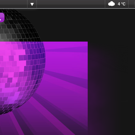
4 °C
ma.cz