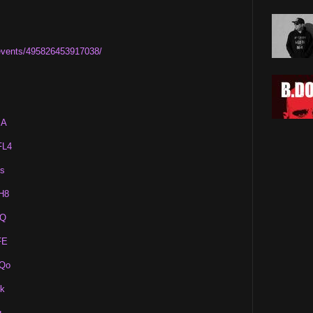
events/495826453917038/
iA
FL4
hs
H8
4Q
FE
RQo
tk
g