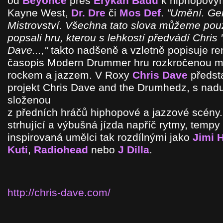
od
Beyoncé
přes
Erykah Badu
k hiphopovým 
Kayne West,
Dr. Dre
či
Mos Def
.
"Umění. Gen
Mistrovství. Všechna tato slova můžeme pou
popsali hru, kterou s lehkostí předvádí Chris 
Dave...,"
takto nadšeně a vzletně popisuje 
časopis Modern Drummer hru rozkročenou m
rockem a jazzem. V Roxy
Chris Dave
předsta
projekt Chris Dave and the Drumhedz, s na
složenou
z předních hráčů hiphopové a jazzové scény
strhující a výbušná jízda napříč rytmy, tempy 
inspirovaná umělci tak rozdílnými jako
Jimi 
Kuti
,
Radiohead
nebo
J Dilla
.
http://chris-dave.com/