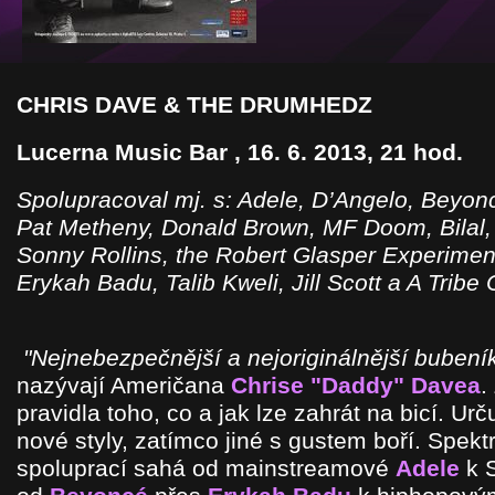
CHRIS DAVE
& THE DRUM
HEDZ
Lucerna Music Bar , 16. 6. 2013, 21 hod.
Spolupracoval mj. s: Adele, D’Angelo, Beyon
Pat Metheny, Donald Brown, MF Doom, Bilal,
Sonny Rollins, the Robert Glasper Experimen
Erykah Badu, Talib Kweli, Jill Scott a A Tribe
"Nejnebezpečnější a nejoriginálnější bubení
nazývají Američana
Chrise "Daddy" Davea
.
pravidla toho, co a jak lze zahrát na bicí. Urču
nové styly, zatímco jiné s gustem boří. Spekt
spoluprací sahá od mainstreamové
Adele
k S