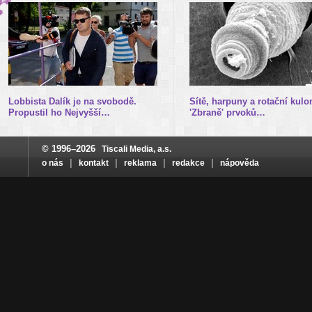
Lobbista Dalík je na svobodě.
Sítě, harpuny a rotační kulo
Propustil ho Nejvyšší…
'Zbraně' prvoků…
© 1996–2026
Tiscali Media, a.s.
|
|
|
|
o nás
kontakt
reklama
redakce
nápověda