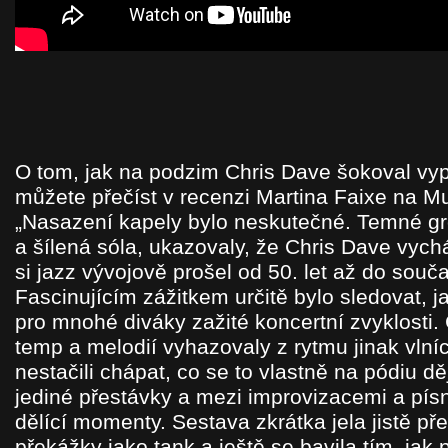
O tom, jak na podzim Chris Dave šokoval vyp
můžete přečíst v recenzi Martina Faixe na M
„Nasazení kapely bylo neskutečné. Temné gro
a šílená sóla, ukazovaly, že Chris Dave vych
si jazz vývojově prošel od 50. let až do souča
Fascinujícím zážitkem určitě bylo sledovat, j
pro mnohé diváky zažité koncertní zvyklosti
temp a melodií vyhazovaly z rytmu jinak vlnící
nestačili chápat, co se to vlastně na pódiu dě
jediné přestávky a mezi improvizacemi a pís
dělící momenty. Sestava zkrátka jela jistě p
překážky jako tank a ještě se bavila tím, jak