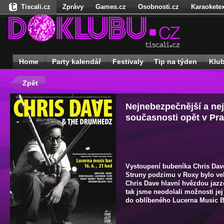
Tiscali.cz
Zprávy
Games.cz
Osobnosti.cz
Karaoketex
Nedd.cz
Dokina.cz
Ženy
Úschovna.cz
Našepeníze.cz
S
Freegames.cz
Hadejfilm.cz
Hadejhru.cz
Hadejosobnosti.cz
Receptynadoma.cz
StartupInsider.cz
Home
Party kalendář
Festivaly
Tip na týden
Klu
Zpět
Nejnebezpečnější a nej
současnosti opět v Pr
Vystoupení bubeníka Chris Dave
Struny podzimu v Roxy bylo vel
Chris Dave hlavní hvězdou jazz
tak jsme neodolali možnosti jej
do oblíbeného Lucerna Music B