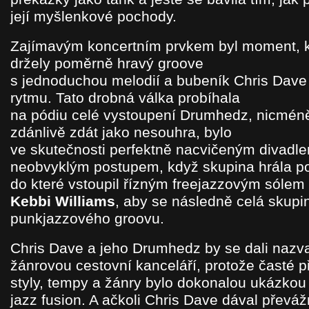
její myšlenkové pochody.
Zajímavým koncertním prvkem byl moment, k
držely poměrně hravý groove
s jednoduchou melodií a bubeník Chris Dave 
rytmu. Tato drobná válka probíhala
na pódiu celé vystoupení Drumhedz, nicmén
zdánlivě zdát jako nesouhra, bylo
ve skutečnosti perfektně nacvičeným divadl
neobvyklým postupem, když skupina hrála po
do které vstoupil řízným freejazzovým sólem
Kebbi Williams
, aby se následně celá skupi
punkjazzového groovu.
Chris Dave a jeho Drumhedz by se dali nazva
žánrovou cestovní kanceláří, protože časté 
styly, tempy a žánry bylo dokonalou ukázko
jazz fusion. A ačkoli Chris Dave dával převá