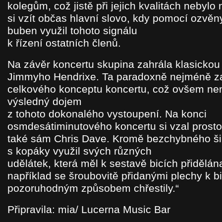
kolegům, což jistě při jejich kvalitách nebylo
si vzít občas hlavní slovo, kdy pomocí ozvěn
buben využil tohoto signálu
k řízení ostatních členů.
Na závěr koncertu skupina zahrála klasickou
Jimmyho Hendrixe. Ta paradoxně nejméně z
celkového konceptu koncertu, což ovšem ne
výsledný dojem
z tohoto dokonalého vystoupení. Na konci
osmdesátiminutového koncertu si vzal prosto
také sám Chris Dave. Kromě bezchybného šim
s kopáky využil svých různých
udělátek, která měl k sestavě bicích přidělána
například se šroubovitě přidanými plechy k bi
pozoruhodným způsobem chřestily.“
Připravila: mia/ Lucerna Music Bar