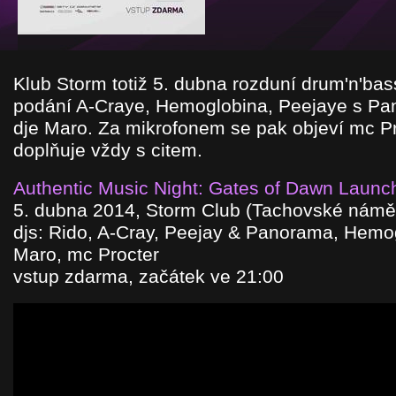
Klub Storm totiž 5. dubna rozduní drum'n'bas
podání A-Craye, Hemoglobina, Peejaye s Pan
dje Maro. Za mikrofonem se pak objeví mc Pr
doplňuje vždy s citem.
Authentic Music Night: Gates of Dawn Launc
5. dubna 2014, Storm Club (Tachovské náměs
djs: Rido, A-Cray, Peejay & Panorama, Hemog
Maro, mc Procter
vstup zdarma, začátek ve 21:00