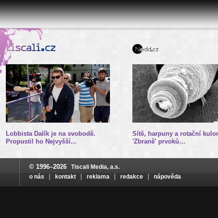
Lobbista Dalík je na svobodě.
Sítě, harpuny a rotační kulo
Propustil ho Nejvyšší…
'Zbraně' prvoků…
© 1996–2026
Tiscali Media, a.s.
|
|
|
|
o nás
kontakt
reklama
redakce
nápověda