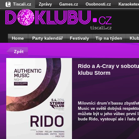
Tiscali.cz
Zprávy
Games.cz
Osobnosti.cz
Karaoketex
Nedd.cz
Dokina.cz
Ženy
Úschovna.cz
Našepeníze.cz
S
Freegames.cz
Hadejfilm.cz
Hadejhru.cz
Hadejosobnosti.cz
Receptynadoma.cz
StartupInsider.cz
Home
Party kalendář
Festivaly
Tip na týden
Klu
Zpět
Rido a A-Cray v sobot
klubu Storm
Milovníci drum'n'bassu zbystřet
Music ve světě dobývá respekto
můžete být u jeho vůbec první 
bude Rido, vystoupí ale i řada d