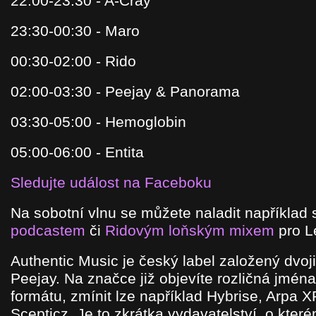
22:00-23:30 - A-Cray
23:30-00:30 - Maro
00:30-02:00 - Rido
02:00-03:30 - Peejay & Panorama
03:30-05:00 - Hemoglobin
05:00-06:00 - Entita
Sledujte událost na Faceboku
Na sobotní vlnu se můžete naladit například
podcastem
či
Ridovým loňským mixem
pro Le
Authentic Music je český label založený dvo
Peejay. Na značce již objevíte rozličná jmén
formátu, zmínit lze například Hybrise, Arpa X
Scepticz. Je to zkrátka vydavatelství, o kter