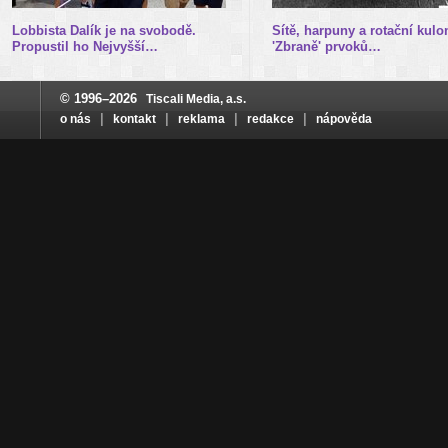
Lobbista Dalík je na svobodě.
Sítě, harpuny a rotační kulo
Propustil ho Nejvyšší…
'Zbraně' prvoků…
© 1996–2026
Tiscali Media, a.s.
|
|
|
|
o nás
kontakt
reklama
redakce
nápověda