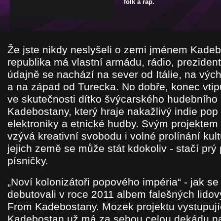
folk a rap.
Že jste nikdy neslyšeli o zemi jménem Kade
republika má vlastní armádu, rádio, prezident
údajně se nachází na sever od Itálie, na vý
a na západ od Turecka. No dobře, konec vtip
ve skutečnosti dítko švýcarského hudebního 
Kadebostany, který hraje nakažlivý indie pop
elektroniky a etnické hudby. Svým projektem 
vzývá kreativní svobodu i volné prolínání ku
jejich země se může stát kdokoliv - stačí prý 
písničky.
„Noví kolonizátoři popového impéria“ - jak se k
debutovali v roce 2011 albem falešných lido
From Kadebostany. Mozek projektu vystupujíc
Kadebostan už má za sebou celou dekádu na 