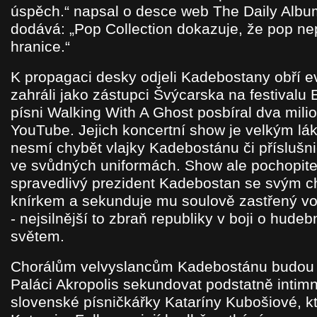
úspěch.“ napsal o desce web The Daily Albu
dodává: „Pop Collection dokazuje, že pop ne
hranice.“
K propagaci desky odjeli Kadebostany obří e
zahráli jako zástupci Švýcarska na festivalu 
písni Walking With A Ghost posbíral dva mili
YouTube. Jejich koncertní show je velkým lá
nesmí chybět vlajky Kadebostánu či příslušn
ve svůdných uniformách. Show ale pochopite
spravedlivý prezident Kadebostan se svým c
knírkem a sekunduje mu soulově zastřený vo
- nejsilnější to zbraň republiky v boji o hude
světem.
Chorálům velvyslancům Kadebostánu budou 
Paláci Akropolis sekundovat podstatně intimn
slovenské písničkářky Kataríny Kubošiové, kte