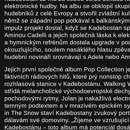
elektronické hudby. Na albu se obklopil skup
hudebníků z celé Evropy a stvořil zvláštní ku
němž se západní pop potkával s balkánským 
impulz projekt dostal, když se Kadebostan sp
Aminou Cadelli a jejich společná láska k el
a hymnickým refrénům dostala upgrade v po
okouzlujícího, soulem nasáklého hlasu zpěva
hudební novináři srovnávají s Adele nebo A
Jejich první společné album Pop Collection j
fiktivních rádiových hitů, které prý nonstop ch
rozhlasová stanice v Kadebostánu. Walking 
střídá melancholické východoevropské dech
pochodovými rytmy, Jolan je nakažlivá elect
temným podtextem a v mrazivém epickém sy
in The Snow staví Kadebostany zvukový por
dálavám své domoviny. „Žijeme ve vzrušující 
Kadebostánu – toto album má potenciál dosá