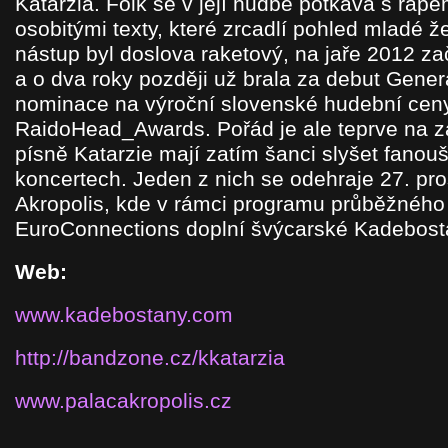
Katarzia. Folk se v její hudbě potkává s rap
osobitými texty, které zrcadlí pohled mladé že
nástup byl doslova raketový, na jaře 2012 za
a o dva roky později už brala za debut Gener
nominace na výroční slovenské hudební cen
RaidoHead_Awards. Pořád je ale teprve na z
písně Katarzie mají zatím šanci slyšet fanouš
koncertech. Jeden z nich se odehraje 27. pro
Akropolis, kde v rámci programu průběžného 
EuroConnections doplní švýcarské Kadebost
Web:
www.kadebostany.com
http://bandzone.cz/kkatarzia
www.palacakropolis.cz