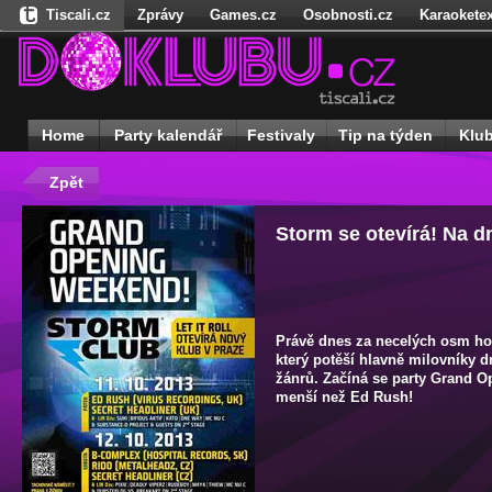
Tiscali.cz
Zprávy
Games.cz
Osobnosti.cz
Karaoketex
Nedd.cz
Dokina.cz
Ženy
Úschovna.cz
Našepeníze.cz
S
Freegames.cz
Hadejfilm.cz
Hadejhru.cz
Hadejosobnosti.cz
Receptynadoma.cz
StartupInsider.cz
Home
Party kalendář
Festivaly
Tip na týden
Klu
Zpět
Storm se otevírá! Na d
Právě dnes za necelých osm hod
který potěší hlavně milovníky
žánrů. Začíná se party Grand O
menší než Ed Rush!