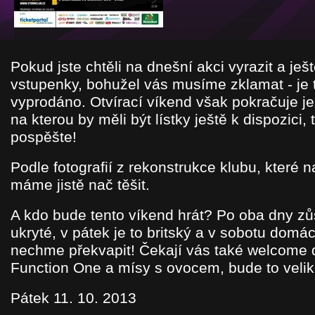
Pokud jste chtěli na dnešní akci vyrazit a ješt
vstupenky, bohužel vás musíme zklamat - je 
vyprodáno. Otvírací víkend však pokračuje ješ
na kterou by měli být lístky ještě k dispozici, 
pospěšte!
Podle fotografií z rekonstrukce klubu, které 
máme jistě nač těšit.
A kdo bude tento víkend hrát? Po oba dny z
ukryté, v pátek je to britský a v sobotu domá
nechme překvapit! Čekají vás také welcome d
Function One a mísy s ovocem, bude to velik
Pátek 11. 10. 2013