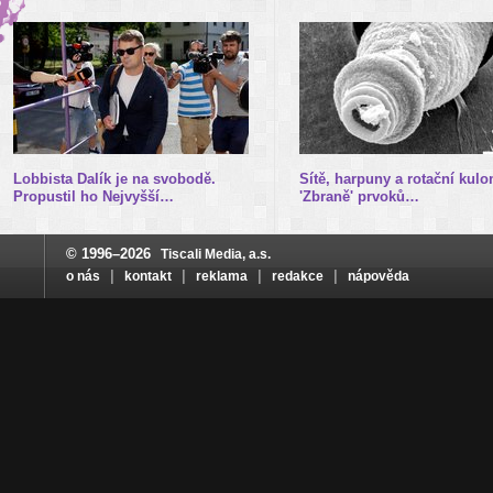
Lobbista Dalík je na svobodě.
Sítě, harpuny a rotační kulo
Propustil ho Nejvyšší…
'Zbraně' prvoků…
© 1996–2026
Tiscali Media, a.s.
|
|
|
|
o nás
kontakt
reklama
redakce
nápověda