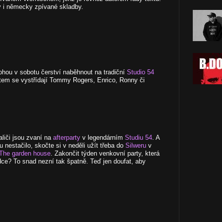
y i německy zpívané skladby.
ohou v sobotu čerství naběhnout na tradiční
Studio 54
tem se vystřídají Tommy Rogers, Enrico, Ronny či
aliči jsou zvaní na
afterparty
v legendárním
Studiu 54
. A
nestačilo, skočte si v neděli užít třeba do
Silweru
v
The garden hous
e
. Zakončit týden venkovní party, která
ce? To snad nezní tak špatně. Teď jen doufat, aby