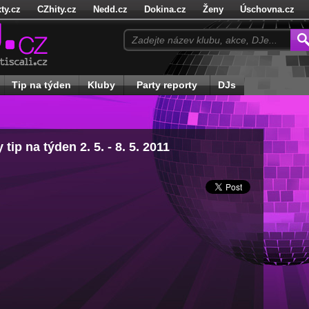
ty.cz
CZhity.cz
Nedd.cz
Dokina.cz
Ženy
Úschovna.cz
cz
Hadejhru.cz
Hadejosobnosti.cz
Doktorka.cz
Receptynado
Tip na týden
Kluby
Party reporty
DJs
 tip na týden 2. 5. - 8. 5. 2011