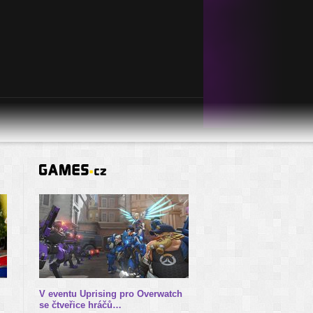
V eventu Uprising pro Overwatch
se čtveřice hráčů…