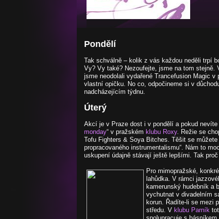
Pondělí
Tak schválně – kolik z vás každou neděli trpí b
Vy? Vy také? Nezoufejte, jsme na tom stejně. 
jsme neodolali vydařené Trancefusion Magic v
vlastní opičku. No co, odpočineme si v důchodu
nadcházejícím týdnu.
Úterý
Akcí je v Praze dost i v pondělí a pokud nevít
monday
“ v pražském
klubu Roxy
. Režie se cho
Tofu Fighters & Soya Bitches. Těšit se můžete
propracovaného instrumentalismu“. Nám to moc
uskupení údajně stávají ještě lepšími. Tak proč
Pro mimopražské, konkrét
lahůdka. V rámci jazzové
kamerunský hudebník a b
vychutnat v divadelním 
korun. Řadíte-li se mezi 
středu. V
klubu Parník
tot
spolupracuje s básníkem 