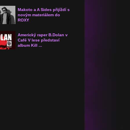
Makoto a A Sides přijíždí s
novým materiálem do
ROXY
Americký raper B.Dolan v
Café V lese představí
album Kill ...