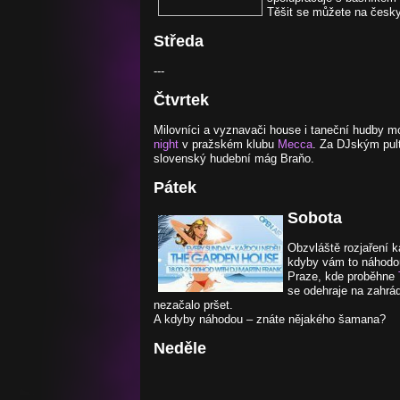
Těšit se můžete na česk
Středa
---
Čtvrtek
Milovníci a vyznavači house i taneční hudby m
night
v pražském klubu
Mecca
. Za DJským pul
slovenský hudební mág Braňo.
Pátek
Sobota
Obzvláště rozjaření k
kdyby vám to náhodou 
Praze, kde proběhne
se odehraje na zahrád
nezačalo pršet.
A kdyby náhodou – znáte nějakého šamana?
Neděle