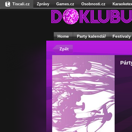
Tiscali.cz
Zprávy
Games.cz
Osobnosti.cz
Karaoketex
Našepeníze.cz
Sport
Cestování
Freegames.cz
Hadejfilm.
StartupInsider.cz
Home
Party kalendář
Festivaly
Zpět
Párty