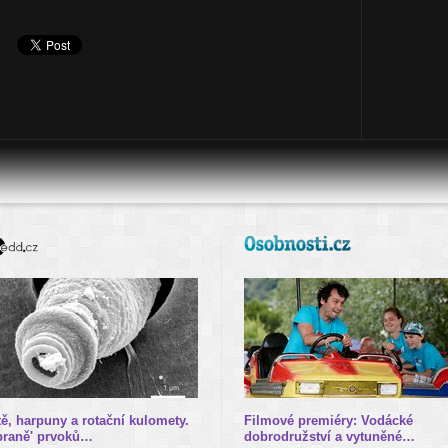
tě, harpuny a rotační kulomety.
Filmové premiéry: Vodácké
braně' prvoků…
dobrodružství a vytuněné…