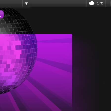
1 °C
ma.cz