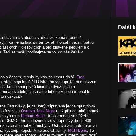
Další 
olehlavem a v duchu si říká, že končí s pitím?
Výjimka nenastala ani tentokrát. Po zahřívacím pátku
 pražských Holešovicích a teď znaveně pečujeme o
. Teď se raději podívejme na to, co nás čeká v
e co s časem, mohlo by vás zaujmout další „
Free
pí stále populárnější DJské trio vystupující pod názvem
 na „kombinaci prvků laciného dýdžejingu a
 nenapovědělo, ale známé hity se v podání tohohle
 to nezkusit?
ně Ostraváky, je na úterý připravena jedna opravdová
ho festivalu
Ostrava Jazz Night
totiž přijede také známý
askytarista
Richard Bona
. Jeho koncert si můžete
sále DKMO. Jen dodáváme, že vstupné vyjde na 400
příznivce alternativní hudby, v Ostravě zůstaňte také ve
iž vystoupí kapela Mikoláše Chadimy,
MCH Band
. Ta
Ivanem Wernischem, jenž je rovněž autorem řady textů.