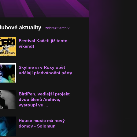
klubové aktuality
|
zobrazit archiv
Festival Kačeři již tento
víkend!
Skyline si v Roxy opět
udělají předvánoční párty
BirdPen, vedlejší projekt
dvou členů Archive,
vystoupí ve ...
House music má nový
domov - Solomun