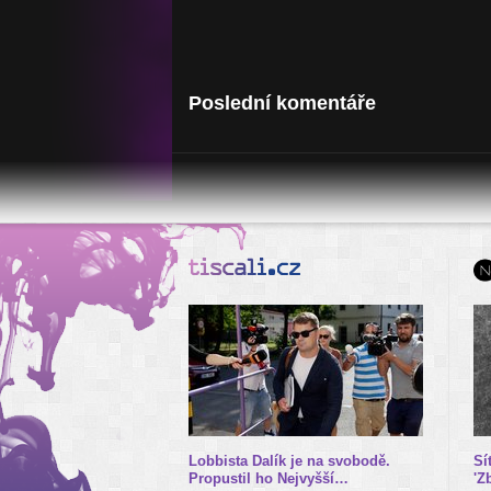
Poslední komentáře
Lobbista Dalík je na svobodě.
Sí
Propustil ho Nejvyšší…
'Z